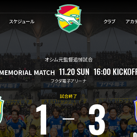
スケジュール
クラブ
アカ
オシム元監督追悼試合
11.20
SUN
16:00
KICKOF
MEMORIAL MATCH
フクダ電子アリーナ
1
3
試合終了