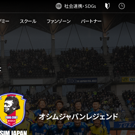
社会連携・SDGs
デミー
スクール
ファンゾーン
パートナー
F
オシムジャパンレジェンド