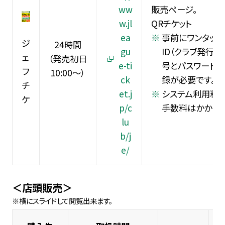
ww
販売ページ。
w.jl
QRチケット
ea
事前にワンタッチ
ジ
24時間
gu
ID（クラブ発行
ェ
（発売初日
e-ti
号とパスワードの
フ
10:00～）
ck
録が必要です。
チ
et.j
システム利用料、
ケ
p/c
手数料はかかりま
lu
b/j
e/
＜店頭販売＞