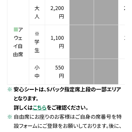
大
2,200
2,5
人
円
■
ア
※
ウェ
1,100
1,4
学
イ自
円
生
由席
小
550
8
中
円
安心シートは、Sバック指定席上段の一部エリア
となります。
詳しくは
こちら
をご確認ください。
自由席にお座りのお客様はご自身の席番号を特
設フォームにご登録をお願いしております。後に、