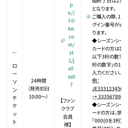
間終了日は23:0
p
となります。
s://
ご購入の際、11
l-ti
グイン番号が必
ke.
ります。
co
◆シーズンシートS
m/
カードの方は頭に
st
以下3桁の数字」+
1/j
桁の数字」の11
ロ
ef-
入力ください。
ー
ss0
24時間
例：
ソ
7
（発売初日
JE3331234567
ン
10:00～）
→ 3335678900
チ
【ファン
◆シーズンシート
ケ
クラブ
ードの方は、頭に
ッ
会員
｢000(0を3桁)｣
ト
様】