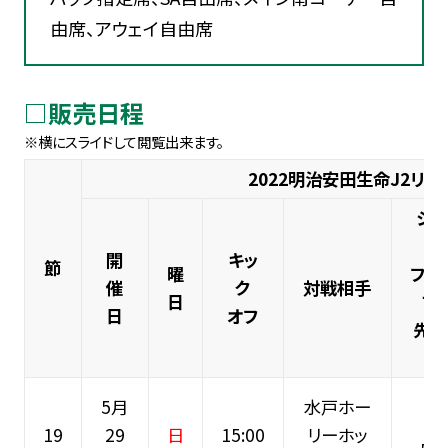
由席、アウェイ自由席
□販売日程
2022明治安田生命J2リー
シー
シ
開
キッ
節
曜
ファ
催
ク
対戦相手
日
ブ
日
オフ
先行
5月
水戸ホー
19
29
日
15:00
リーホッ