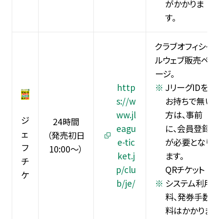
がかかりま
す。
クラブオフィシャ
ルウェブ販売ペ
ージ。
http
JリーグIDを
s://w
お持ちで無い
ww.jl
方は、事前
ジ
24時間
eagu
に、会員登録
ェ
（発売初日
e-tic
が必要となり
フ
10:00～）
ket.j
ます。
チ
p/clu
QRチケット
ケ
b/je/
システム利用
料、発券手数
料はかかりま