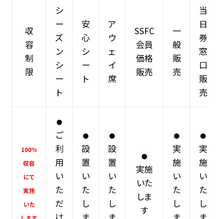
シ
当
ー
安
ア
日
収
SSFC
一
ズ
心
ウ
券
容
会員
般
ン
シ
ェ
窓
制
価格
販
シ
ー
イ
口
限
販売
売
ー
ト
席
販
ト
売
●
ご
●
●
●
●
利
設
設
実
実
100％
●
用
置
置
施
施
収容
実施
い
い
い
い
い
にて
いた
た
た
た
た
た
実施
しま
だ
し
し
し
し
いた
す
け
ま
ま
ま
ま
します