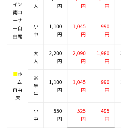
イン
人
円
円
円
南コ
ーナ
小
1,100
1,045
990
1,4
ー自
中
円
円
円
由席
大
2,200
2,090
1,980
2,5
人
円
円
円
■
ホ
※
ーム
1,100
1,045
990
1,4
学
自由
円
円
円
生
席
小
550
525
495
8
中
円
円
円