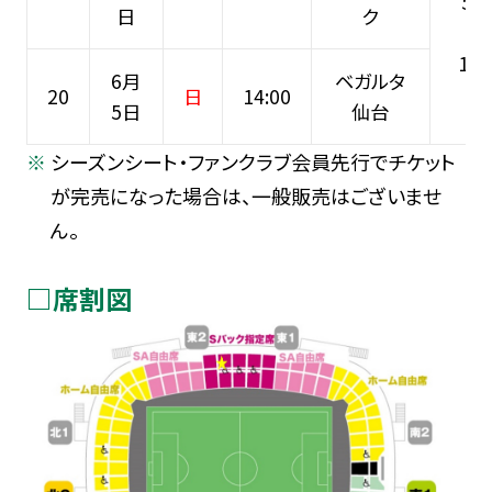
5月
日
ク
（
10:
6月
ベガルタ
20
日
14:00
5日
仙台
シーズンシート・ファンクラブ会員先行でチケット
が完売になった場合は、一般販売はございませ
ん。
□席割図