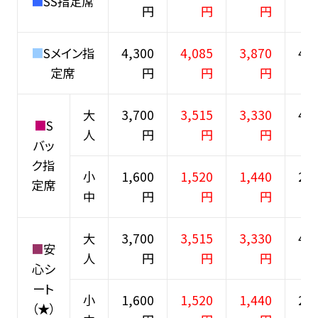
■
SS指定席
円
円
円
■
Sメイン指
4,300
4,085
3,870
4,8
定席
円
円
円
大
3,700
3,515
3,330
4,3
■
S
人
円
円
円
バッ
ク指
小
1,600
1,520
1,440
2,1
定席
中
円
円
円
大
3,700
3,515
3,330
4,3
■
安
人
円
円
円
心シ
ート
小
1,600
1,520
1,440
2,1
（★）