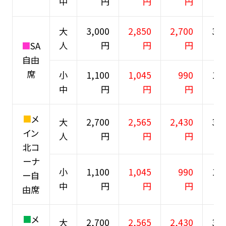
中
円
円
円
大
3,000
2,850
2,700
3,5
人
円
円
円
■
SA
自由
席
小
1,100
1,045
990
1,4
中
円
円
円
■
メ
大
2,700
2,565
2,430
3,2
イン
人
円
円
円
北コ
ーナ
小
1,100
1,045
990
1,4
ー自
中
円
円
円
由席
■
メ
大
2,700
2,565
2,430
3,2