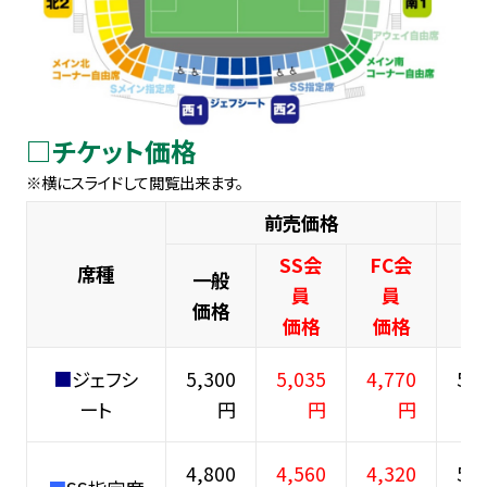
□チケット価格
前売価格
SS会
FC会
席種
一般
一
員
員
価格
価
価格
価格
■
ジェフシ
5,300
5,035
4,770
5,8
ート
円
円
円
4,800
4,560
4,320
5,3