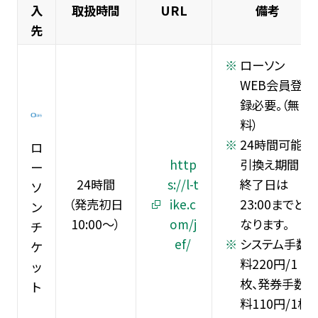
入
取扱時間
URL
備考
先
ローソン
WEB会員登
録必要。（無
料）
24時間可能。
ロ
http
引換え期間
ー
24時間
s://l-t
終了日は
ソ
（発売初日
ike.c
23:00までと
ン
10:00～）
om/j
なります。
チ
ef/
システム手数
ケ
料220円/1
ッ
枚、発券手数
ト
料110円/1枚