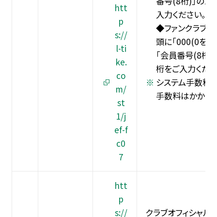
番号(8桁)｣の1
htt
入力ください。
p
◆ファンクラブの
s://
頭に｢000(0を3桁
l-ti
｢会員番号(8桁)｣
ke.
桁をご入力くださ
co
システム手数料、
m/
手数料はかかりま
st
1/j
ef-f
c0
7
htt
p
s://
クラブオフィシャル