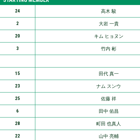
24
高木 駿
2
大岩 一貴
20
キム ヒョヌン
3
竹内 彬
15
田代 真一
23
ナム スンウ
25
佐藤 祥
6
田中 佑昌
28
町田 也真人
22
山中 亮輔