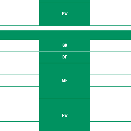
FW
GK
DF
MF
FW