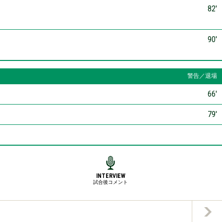
82′
90′
警告／退場
66′
79′
INTERVIEW
試合後コメント