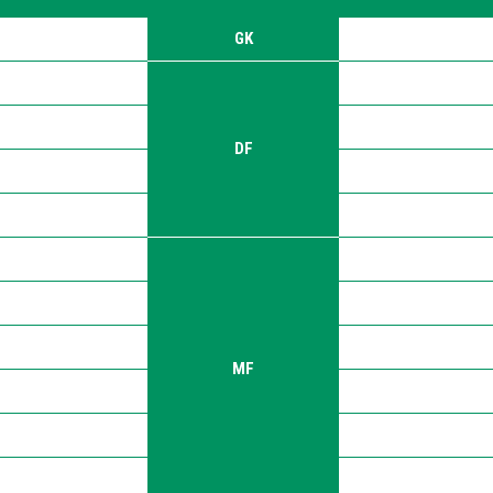
GK
DF
MF