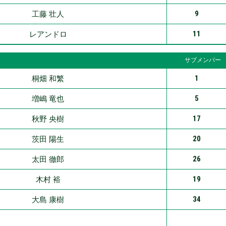
9
工藤 壮人
11
レアンドロ
サブメンバー
1
桐畑 和繁
5
増嶋 竜也
17
秋野 央樹
20
茨田 陽生
26
太田 徹郎
19
木村 裕
34
大島 康樹