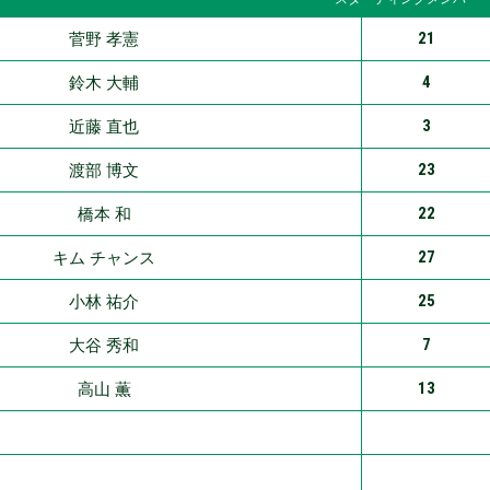
21
菅野 孝憲
4
鈴木 大輔
3
近藤 直也
23
渡部 博文
22
橋本 和
27
キム チャンス
25
小林 祐介
7
大谷 秀和
13
高山 薫