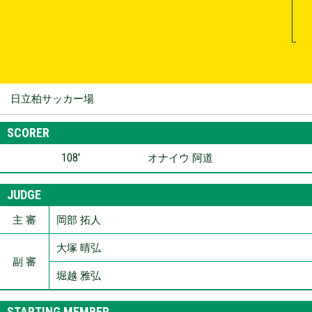
日立柏サッカー場
SCORER
108′
オナイウ 阿道
JUDGE
主 審
岡部 拓人
大塚 晴弘
副 審
堀越 雅弘
STARTING MEMBER