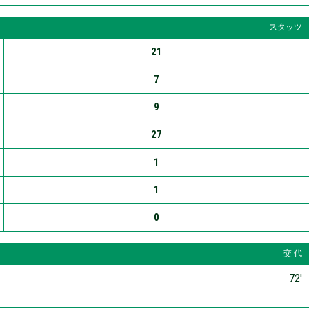
スタッツ
21
7
9
27
1
1
0
交 代
72′