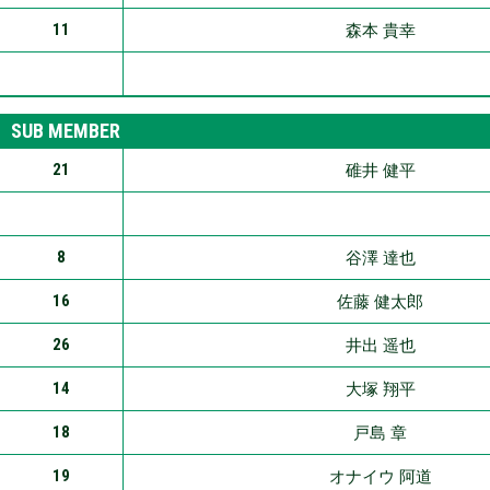
11
森本 貴幸
SUB MEMBER
21
碓井 健平
8
谷澤 達也
16
佐藤 健太郎
26
井出 遥也
14
大塚 翔平
18
戸島 章
19
オナイウ 阿道