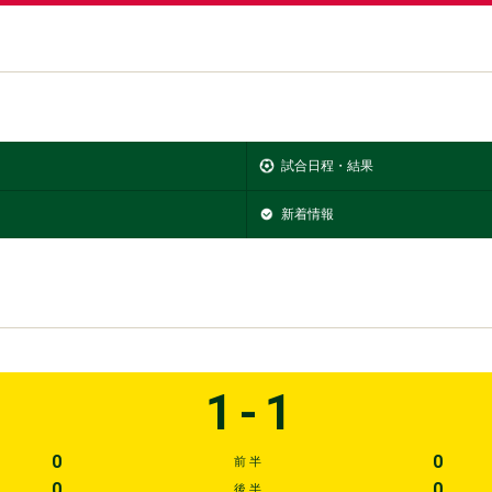
試合日程・結果
新着情報
1-1
0
0
前 半
0
0
後 半