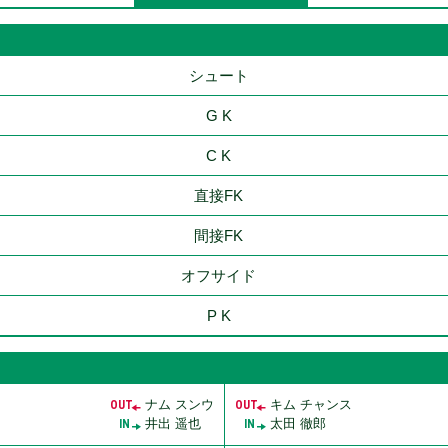
シュート
G K
C K
直接FK
間接FK
オフサイド
P K
ナム スンウ
キム チャンス
OUT
OUT
井出 遥也
太田 徹郎
IN
IN