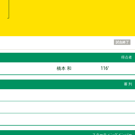
試合終了
得点者
116′
橋本 和
審 判
スターティングメンバー