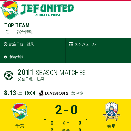
TOP TEAM
選手・試合情報
試合日程・結果
スケジュール
新着情報
2011
SEASON MATCHES
試合日程・結果
8.13
18:04
(土)
第24節
2-0
0
0
前 半
千葉
岐阜
2
0
後 半