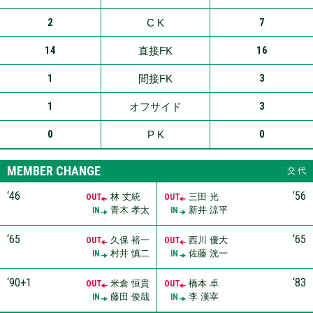
2
7
C K
14
16
直接FK
1
3
間接FK
1
3
オフサイド
0
0
P K
MEMBER CHANGE
交 代
‘46
‘56
林 丈統
三田 光
OUT
OUT
青木 孝太
新井 涼平
IN
IN
‘65
‘65
久保 裕一
西川 優大
OUT
OUT
村井 慎二
佐藤 洸一
IN
IN
‘90+1
‘83
米倉 恒貴
橋本 卓
OUT
OUT
藤田 俊哉
李 漢宰
IN
IN