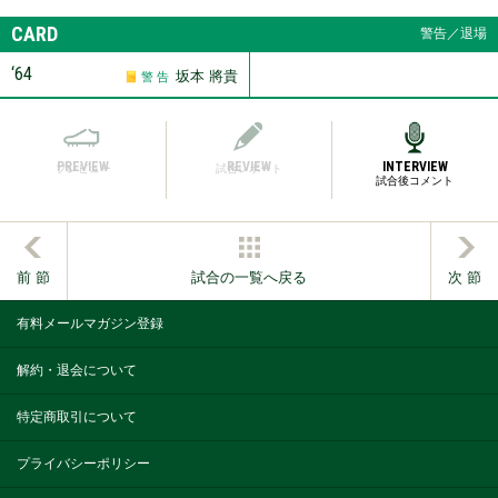
CARD
警告／退場
‘64
坂本 將貴
警 告
PREVIEW
REVIEW
INTERVIEW
プレビュー
試合レポート
試合後コメント
前 節
試合の一覧へ戻る
次 節
有料メールマガジン登録
解約・退会について
特定商取引について
プライバシーポリシー