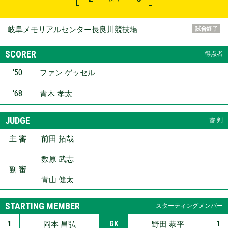
岐阜メモリアルセンター長良川競技場
試合終了
SCORER
得点者
‘50
ファン ゲッセル
‘68
青木 孝太
JUDGE
審 判
主 審
前田 拓哉
数原 武志
副 審
青山 健太
STARTING MEMBER
スターティングメンバー
1
GK
1
岡本 昌弘
野田 恭平