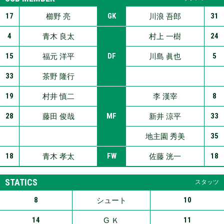
17
GK
31
櫛野 亮
川浪 吾郎
4
24
青木 良太
村上 一樹
15
DF
5
福元 洋平
川島 眞也
33
茶野 隆行
19
8
村井 慎二
李 漢宰
28
MF
33
藤田 俊哉
新井 涼平
35
地主園 秀美
18
FW
18
青木 孝太
佐藤 洸一
STATICS
スタッツ
8
10
シュート
14
11
G Ｋ