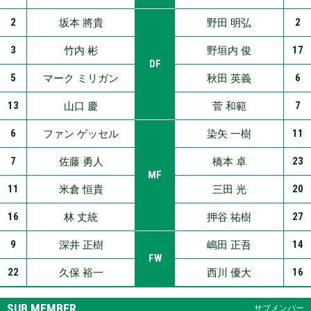
2
2
坂本 將貴
野田 明弘
3
17
竹内 彬
野垣内 俊
DF
5
6
マーク ミリガン
秋田 英義
13
7
山口 慶
菅 和範
6
11
ファン ゲッセル
染矢 一樹
7
23
佐藤 勇人
橋本 卓
MF
11
20
米倉 恒貴
三田 光
16
27
林 丈統
押谷 祐樹
9
14
深井 正樹
嶋田 正吾
FW
22
16
久保 裕一
西川 優大
SUB MEMBER
サブメンバー