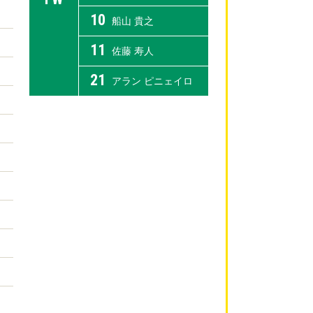
10
船山 貴之
11
佐藤 寿人
21
アラン ピニェイロ