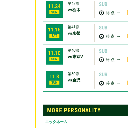
SUB
第42節
11.24
vs栃木
--
SUN
得 点
SUB
第41節
11.16
vs京都
--
SAT
得 点
SUB
第40節
11.10
vs東京V
--
SUN
得 点
SUB
第39節
11.3
vs金沢
--
SUN
得 点
MORE PERSONALITY
ニックネーム