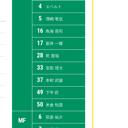
4
エベルト
5
増嶋 竜也
16
鳥海 晃司
17
新井 一耀
28
乾 貴哉
33
安田 理大
37
本村 武揚
49
下平 匠
50
米倉 恒貴
6
田坂 祐介
MF