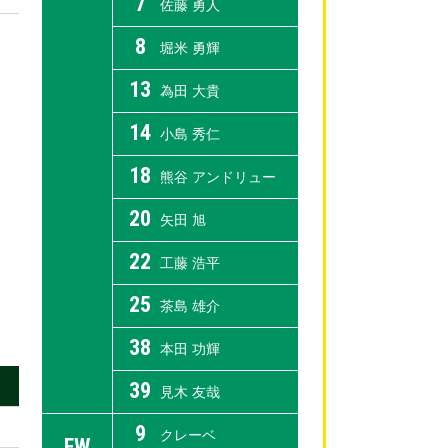
7
佐藤 勇人
8
堀米 勇輝
13
為田 大貴
14
小島 秀仁
18
熊谷 アンドリュー
20
矢田 旭
22
工藤 浩平
25
茶島 雄介
38
本田 功輝
39
見木 友哉
9
クレーベ
FW