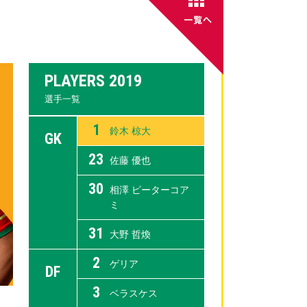
PLAYERS 2019
選手一覧
1
鈴木 椋大
GK
23
佐藤 優也
30
相澤 ピーターコア
ミ
31
大野 哲煥
2
ゲリア
DF
3
ベラスケス