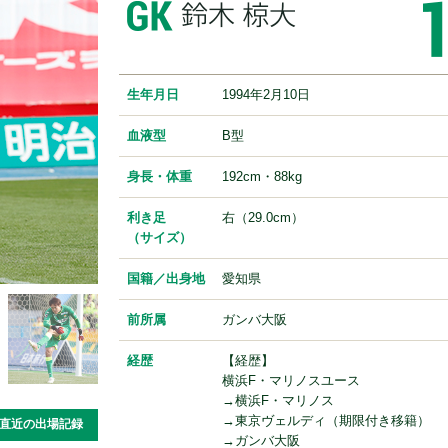
生年月日
1994年2月10日
血液型
B型
身長・体重
192cm・88kg
利き足
右（29.0cm）
（サイズ）
国籍／出身地
愛知県
前所属
ガンバ大阪
経歴
【経歴】
横浜F・マリノスユース
→横浜F・マリノス
→東京ヴェルディ（期限付き移籍）
直近の出場記録
→ガンバ大阪