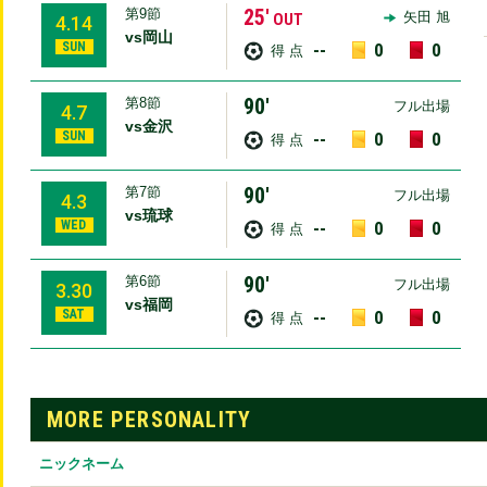
25′
第9節
矢田 旭
OUT
4.14
vs岡山
SUN
--
0
0
得 点
90′
第8節
フル出場
4.7
vs金沢
SUN
--
0
0
得 点
90′
第7節
フル出場
4.3
vs琉球
WED
--
0
0
得 点
90′
第6節
フル出場
3.30
vs福岡
SAT
--
0
0
得 点
MORE PERSONALITY
ニックネーム