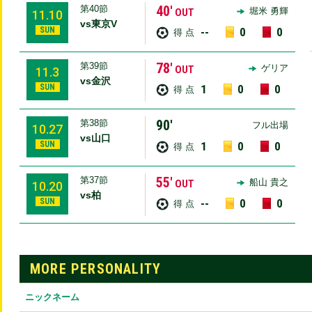
40′
第40節
堀米 勇輝
OUT
11.10
vs東京V
SUN
--
0
0
得 点
78′
第39節
ゲリア
OUT
11.3
vs金沢
SUN
1
0
0
得 点
90′
第38節
フル出場
10.27
vs山口
SUN
1
0
0
得 点
55′
第37節
船山 貴之
OUT
10.20
vs柏
SUN
--
0
0
得 点
MORE PERSONALITY
ニックネーム