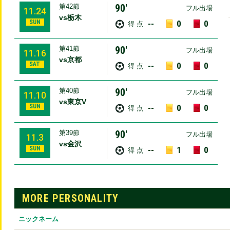
90′
第42節
フル出場
11.24
vs栃木
SUN
--
0
0
得 点
90′
第41節
フル出場
11.16
vs京都
SAT
--
0
0
得 点
90′
第40節
フル出場
11.10
vs東京V
SUN
--
0
0
得 点
90′
第39節
フル出場
11.3
vs金沢
SUN
--
1
0
得 点
MORE PERSONALITY
ニックネーム