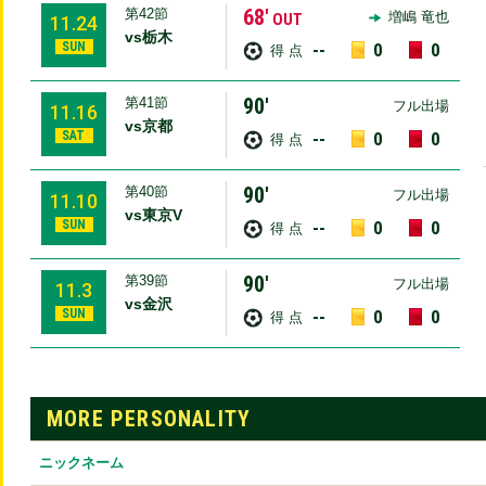
68′
第42節
増嶋 竜也
OUT
11.24
vs栃木
SUN
--
0
0
得 点
90′
第41節
フル出場
11.16
vs京都
SAT
--
0
0
得 点
90′
第40節
フル出場
11.10
vs東京V
SUN
--
0
0
得 点
90′
第39節
フル出場
11.3
vs金沢
SUN
--
0
0
得 点
MORE PERSONALITY
ニックネーム