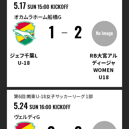
5.17
SUN
15:00 KICKOFF
オカムラホーム船橋G
1
2
ジェフ千葉L
RB大宮アル
U-18
ディージャ
WOMEN
U18
第6回 関東U-18女子サッカーリーグ 1部
5.24
SUN
16:00 KICKOFF
ヴェルディG