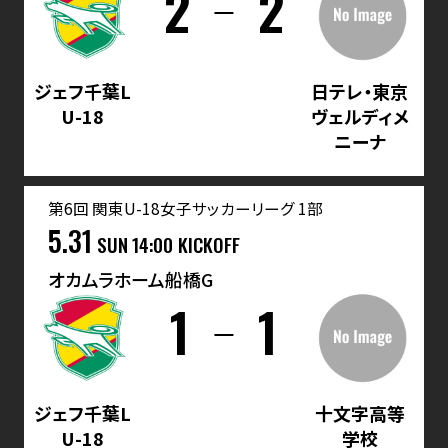
2
2
ジェフ千葉L
日テレ・東京
U-18
ヴェルディメ
ニーナ
第6回 関東U-18女子サッカーリーグ 1部
5.31
SUN
14:00 KICKOFF
オカムラホーム船橋G
1
1
ジェフ千葉L
十文字高等
U-18
学校