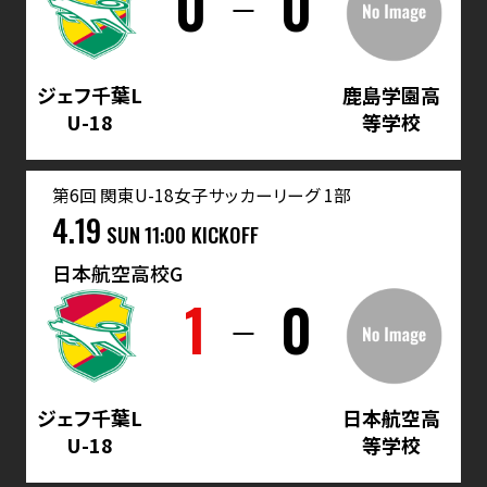
0
0
ジェフ千葉L
鹿島学園高
U-18
等学校
第6回 関東U-18女子サッカーリーグ 1部
4.19
SUN
11:00 KICKOFF
日本航空高校G
1
0
ジェフ千葉L
日本航空高
U-18
等学校