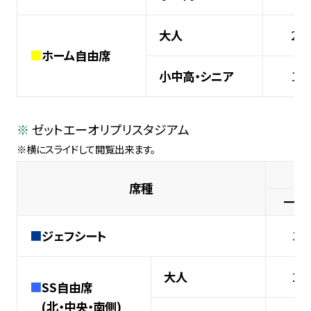
大人
2,
■
ホーム自由席
小中高・シニア
1,
ゼットエーオリプリスタジアム
席種
一般
■
ジェフシート
3,
大人
2,
■
SS自由席
(北・中央・南側)