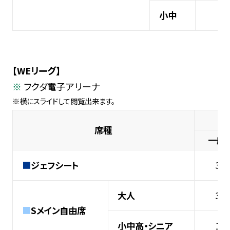
小中
9
【WEリーグ】
フクダ電子アリーナ
席種
一般
■
ジェフシート
3,
大人
3,
■
Sメイン自由席
小中高・シニア
1,