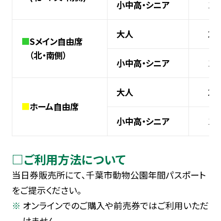
小中高・シニア
1,
大人
2,
■
Sメイン自由席
（北・南側）
小中高・シニア
1,
大人
2,
■
ホーム自由席
小中高・シニア
1,
□ご利用方法について
当日券販売所にて、千葉市動物公園年間パスポート
をご提示ください。
オンラインでのご購入や前売券ではご利用いただ
けません。