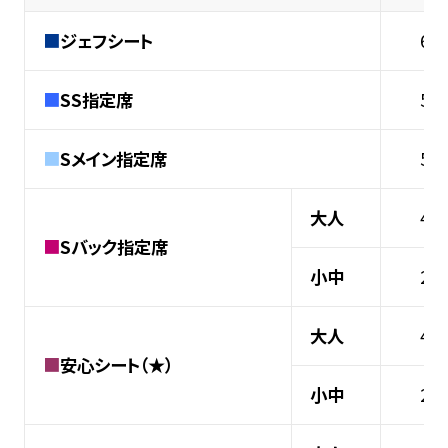
■
ジェフシート
6,
■
SS指定席
5,
■
Sメイン指定席
5,
大人
4,
■
Sバック指定席
小中
2,
大人
4,
■
安心シート（★）
小中
2,