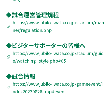
◆試合運営管理規程
https://www.jubilo-iwata.co.jp/stadium/man
ner/regulation.php
◆ビジターサポーターの皆様へ
https://www.jubilo-iwata.co.jp/stadium/guid
e/watching_style.php#05
◆試合情報
https://www.jubilo-iwata.co.jp/gameevent/i
ndex20230826.php#event