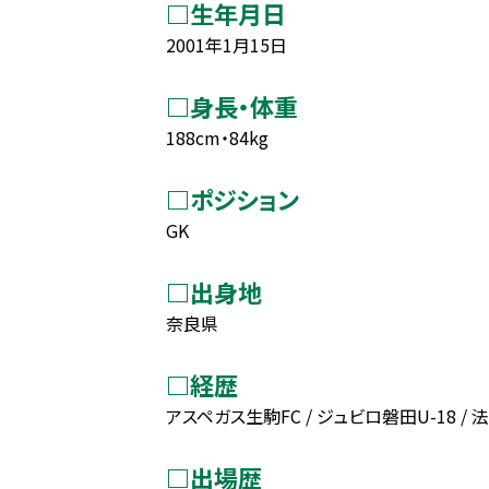
□生年月日
2001年1月15日
□身長・体重
188cm・84kg
□ポジション
GK
□出身地
奈良県
□経歴
アスペガス生駒FC / ジュビロ磐田U-18 /
□出場歴