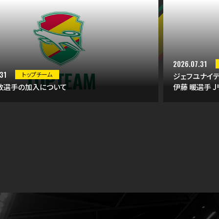
2026.07.31
31
トップチーム
ジェフユナイテ
敬選手の加入について
伊藤 暖選手 