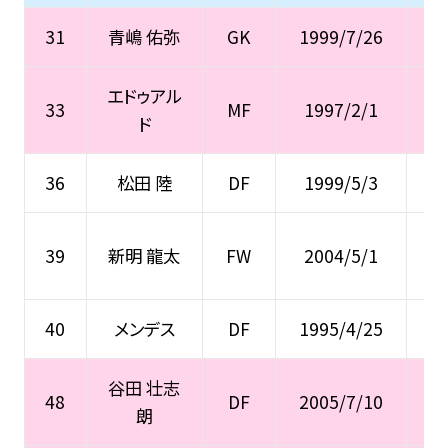
31
青嶋 佑弥
GK
1999/7/26
エドゥアル
33
MF
1997/2/1
ド
36
松田 陸
DF
1999/5/3
ジ
39
新明 龍太
FW
2004/5/1
40
メンデス
DF
1995/4/25
谷田 壮志
ジ
48
DF
2005/7/10
朗