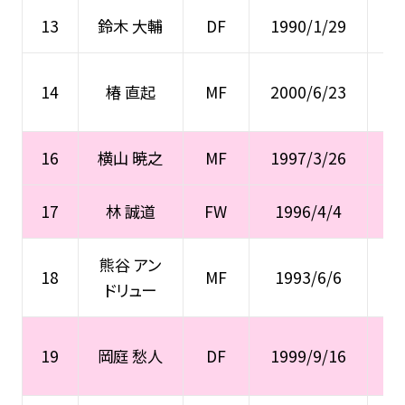
13
鈴木 大輔
DF
1990/1/29
浦
水
14
椿 直起
MF
2000/6/23
16
横山 暁之
MF
1997/3/26
17
林 誠道
FW
1996/4/4
熊谷 アン
18
MF
1993/6/6
ドリュー
大
19
岡庭 愁人
DF
1999/9/16