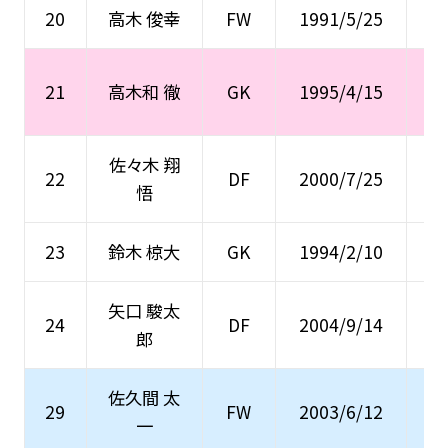
20
高木 俊幸
FW
1991/5/25
い
21
高木和 徹
GK
1995/4/15
佐々木 翔
い
22
DF
2000/7/25
悟
23
鈴木 椋大
GK
1994/2/10
矢口 駿太
ジ
24
DF
2004/9/14
郎
佐久間 太
ヴ
29
FW
2003/6/12
一
ユ