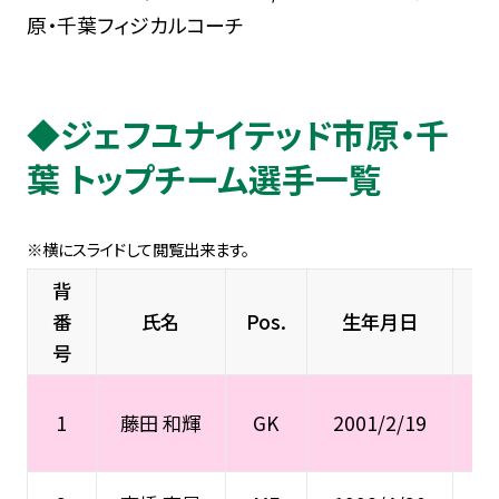
原・千葉フィジカルコーチ
◆ジェフユナイテッド市原・千
葉 トップチーム選手一覧
背
番
氏名
Pos.
生年月日
号
栃
1
藤田 和輝
GK
2001/2/19