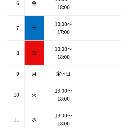
6
金
18:00
10:00～
7
土
17:00
10:00～
8
日
18:00
9
月
定休日
13:00～
10
火
18:00
13:00～
11
水
18:00