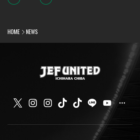
HOME
NEWS