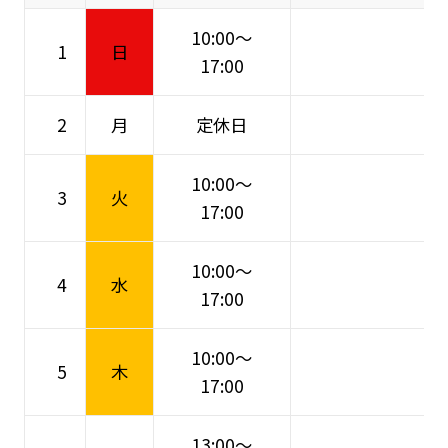
10:00～
1
日
17:00
2
月
定休日
10:00～
3
火
17:00
10:00～
4
水
17:00
10:00～
5
木
17:00
13:00～