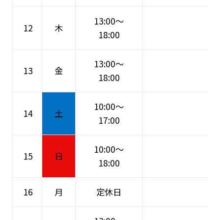
13:00～
12
木
18:00
13:00～
13
金
18:00
10:00～
14
土
17:00
10:00～
15
日
18:00
16
月
定休日