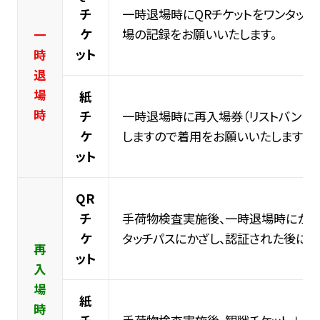
チ
一時退場時にQRチケットをワンタッチ
ケ
場の記録をお願いいたします。
一
ット
時
退
場
紙
時
チ
一時退場時に再入場券（リストバンド）
ケ
しますので着用をお願いいたします。
ット
QR
チ
手荷物検査実施後、一時退場時にかざ
ケ
タッチパスにかざし、認証された後に再
再
ット
入
場
紙
時