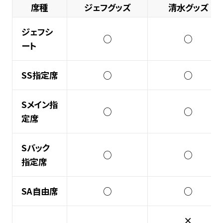
席種
ジェフグッズ
清水グッズ
ジェフシ
○
○
ート
SS指定席
○
○
Sメイン指
○
○
定席
Sバック
○
○
指定席
SA自由席
○
○
×