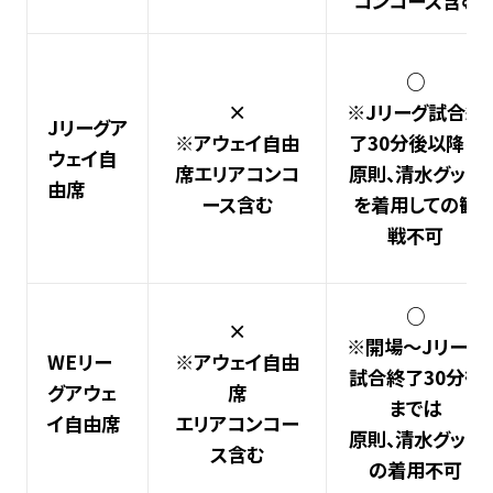
コンコース含む
○
×
※Jリーグ試合終
Jリーグア
※アウェイ自由
了30分後以降は
ウェイ自
席エリアコンコ
原則、清水グッズ
由席
ース含む
を着用しての観
戦不可
○
×
※開場～Jリーグ
WEリー
※アウェイ自由
試合終了30分後
グアウェ
席
までは
イ自由席
エリアコンコー
原則、清水グッズ
ス含む
の着用不可