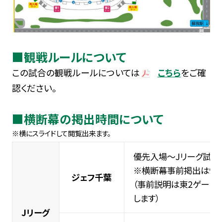
■観戦ルールについて
この試合の観戦ルールについては
こちら
をご確
認ください。
■横断幕の掲出時間について
優先入場～Jリーグ試合
※横断幕事前掲出は9:15
ジェフ千葉
（事前説明は東2ゲートに
します）
Jリーグ