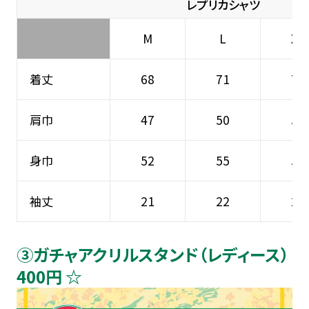
レプリカシャツ
M
L
XL
着丈
68
71
74
肩巾
47
50
53
身巾
52
55
58
袖丈
21
22
23
③ガチャアクリルスタンド（レディース）
400円 ☆