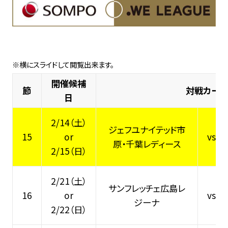
開催候補
節
対戦カード
日
2/14（土）
ジェフユナイテッド市
15
or
vs
原・千葉レディース
2/15（日）
2/21（土）
サンフレッチェ広島レ
16
or
vs
ジーナ
2/22（日）