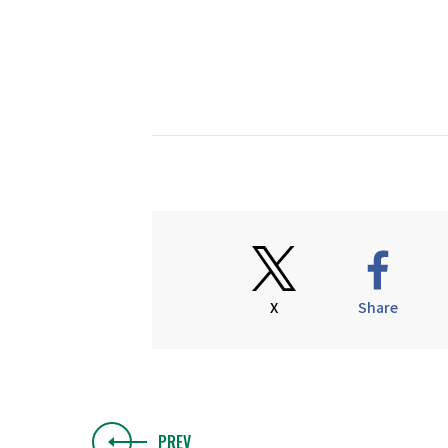
X
Share
PREV