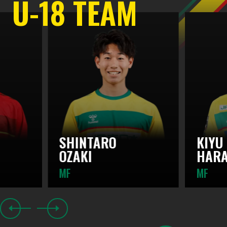
U-18 TEAM
SHINTARO
KIYU
OZAKI
HAR
MF
MF