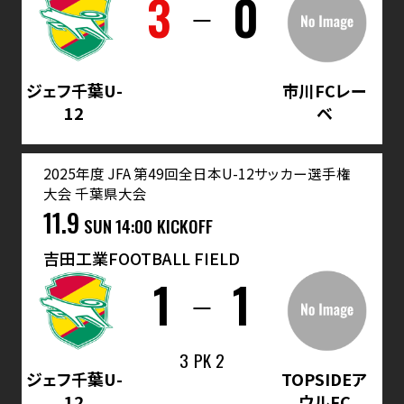
3
0
ジェフ千葉U-
市川FCレー
12
ベ
2025年度 JFA 第49回全日本U-12サッカー選手権
大会 千葉県大会
11.9
SUN
14:00 KICKOFF
吉田工業FOOTBALL FIELD
1
1
3
PK
2
ジェフ千葉U-
TOPSIDEア
12
ウルFC