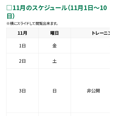
□11月のスケジュール（11月1日～10
日）
11月
曜日
トレーニン
1日
金
非
2日
土
非
3日
日
非公開