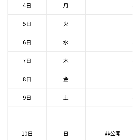
4日
月
非
5日
火
O
6日
水
非
7日
木
非
8日
金
非
9日
土
非
10日
日
非公開