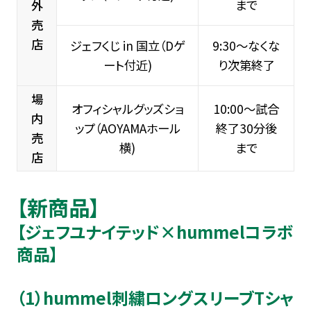
まで
外
売
店
ジェフくじ in 国立（Dゲ
9:30～なくな
ート付近)
り次第終了
場
オフィシャルグッズショ
10:00～試合
内
ップ（AOYAMAホール
終了30分後
売
横)
まで
店
【新商品】
【ジェフユナイテッド×hummelコラボ
商品】
（1）hummel刺繍ロングスリーブTシャ