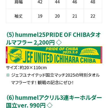
肩幅
42
44
46
48
袖丈
19
20
21
22
（5）hummel25PRIDE OF CHIBAタオ
ルマフラー 2,200円 ◇
サイズ：約20×110cm
ジェフユナイテッド国立マッチ2025の特別タオル
マフラーです！ 観戦の記念にぜひ！
（6）hummelアクリル3連キーホルダー
国立ver. 990円 ◇