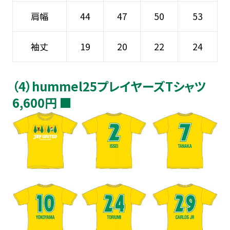
肩幅
44
47
50
53
袖丈
19
20
22
24
（4）hummel25プレイヤーズTシャツ
6,600円 ■