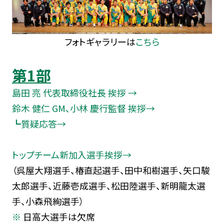
フォトギャラリーは
こちら
第1部
島田 亮 代表取締役社長 挨拶 →
鈴木 健仁 GM、小林 慶行監督 挨拶→
┗質疑応答→
トップチーム新加入選手挨拶→
（呉屋大翔選手、椿直起選手、田中和樹選手、矢口駿
太郎選手、近藤壱成選手、松田陸選手、新明龍太選
手、小森飛絢選手）
日高大選手は欠席